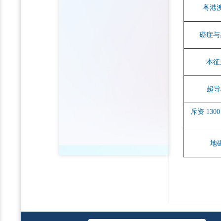
粤港
癌症与
本征
超导
斥资 13
地